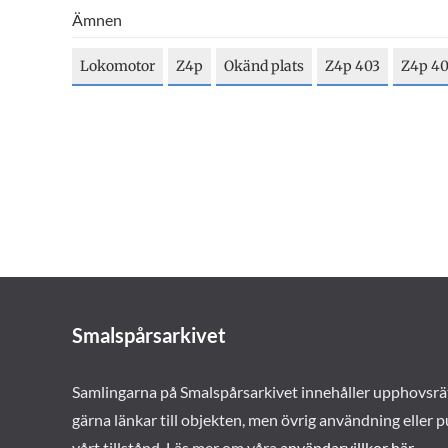
Ämnen
Lokomotor
Z4p
Okänd plats
Z4p 403
Z4p 4
Smalspårsarkivet
Samlingarna på Smalspårsarkivet innehåller upphovsrä
gärna länkar till objekten, men övrig användning eller p
vårt tillstånd. Läs mer om våra
användarvillkor här
.