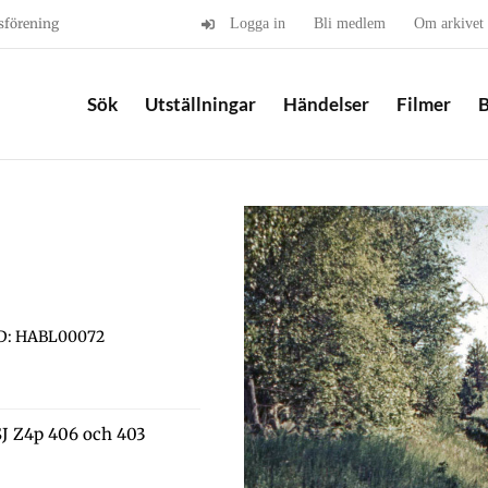
sförening
Logga in
Bli medlem
Om arkivet
Sök
Utställningar
Händelser
Filmer
B
D: HABL00072
SJ Z4p 406 och 403