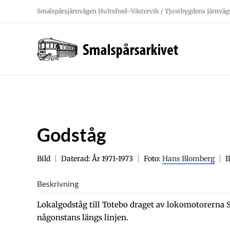
Fortsätt
Smalspårsjärnvägen Hultsfred–Västervik / Tjustbygdens Järnväg
till
innehållet
Godståg
Bild
Daterad: År 1971-1973
Foto:
Hans Blomberg
I
Beskrivning
Lokalgodståg till Totebo draget av lokomotorerna 
någonstans längs linjen.