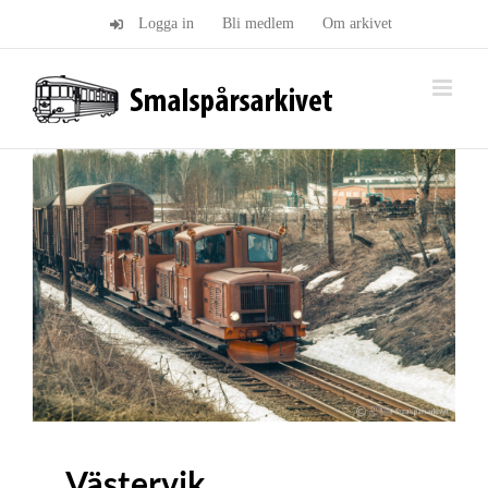
Fortsätt
Logga in
Bli medlem
Om arkivet
till
innehållet
Västervik