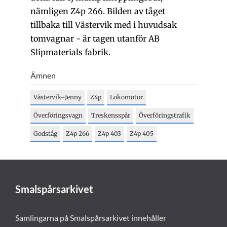
nämligen Z4p 266. Bilden av tåget
tillbaka till Västervik med i huvudsak
tomvagnar - är tagen utanför AB
Slipmaterials fabrik.
Ämnen
Västervik–Jenny
Z4p
Lokomotor
Överföringsvagn
Treskensspår
Överföringstrafik
Godståg
Z4p 266
Z4p 403
Z4p 405
Smalspårsarkivet
Samlingarna på Smalspårsarkivet innehåller