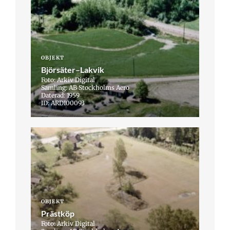
OBJEKT
Björsäter–Lakvik
Foto: Arkiv Digital
Samling: AB Stockholms Aero
Daterad: 1959
ID: ARDI00093
OBJEKT
Prästköp
Foto: Arkiv Digital