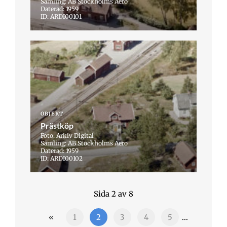
Samling: AB Stockholms Aero
Daterad: 1959
ID: ARDI00101
OBJEKT
Prästköp
Foto: Arkiv Digital
Samling: AB Stockholms Aero
Daterad: 1959
ID: ARDI00102
Sida 2 av 8
«
1
2
3
4
5
...