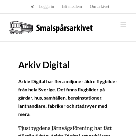
Fortsätt
Logga in
Bli medlem
Om arkivet
till
innehållet
Arkiv Digital
Arkiv Digital har flera miljoner äldre flygbilder
från hela Sverige. Det finns flygbilder på
gårdar, hus, samhällen, bensinstationer,
lanthandlare, fabriker och stadsvyer med
mera.
Tjustbygdens Järnvägsförening har fått