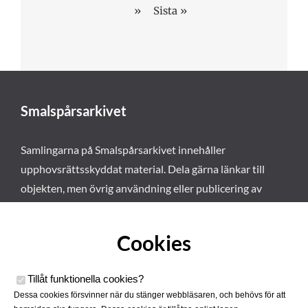
»
Sista »
Smalspårsarkivet
Samlingarna på Smalspårsarkivet innehåller
upphovsrättsskyddat material. Dela gärna länkar till
objekten, men övrig användning eller publicering av
materialet kräver vårt tillstånd. Läs mer om våra
användarvillkor här
.
Cookies
Tillåt funktionella cookies
?
Dessa cookies försvinner när du stänger webbläsaren, och behövs för att