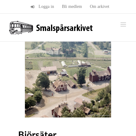
Fortsätt
Logga in
Bli medlem
Om arkivet
till
innehållet
Björsäter