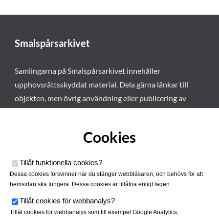
Smalspårsarkivet
Samlingarna på Smalspårsarkivet innehåller
upphovsrättsskyddat material. Dela gärna länkar till
objekten, men övrig användning eller publicering av
materialet kräver vårt tillstånd. Läs mer om våra
användarvillkor här
.
Cookies
Tillåt funktionella cookies
?
Dessa cookies försvinner när du stänger webbläsaren, och behövs för att
hemsidan ska fungera. Dessa cookies är tillåtna enligt lagen.
Tillåt cookies för webbanalys
?
Tillåt cookies för webbanalys som till exempel Google Analytics.