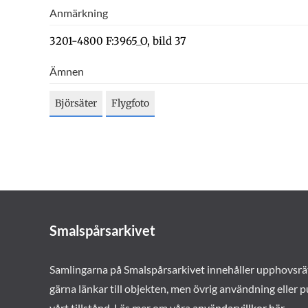
Anmärkning
3201-4800 F:3965_O, bild 37
Ämnen
Björsäter
Flygfoto
Smalspårsarkivet
Samlingarna på Smalspårsarkivet innehåller upphovsrä
gärna länkar till objekten, men övrig användning eller p
vårt tillstånd. Läs mer om våra
användarvillkor här
.