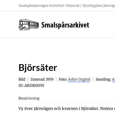
Fortsätt
Smalspårsjärnvägen Hultsfred–Västervik / Tjustbygdens Järnväg
till
innehållet
Björsäter
Bild
Daterad: 1959
Foto:
Arkiv Digital
Samling:
A
ID: ARDI00055
Beskrivning
Vy över järnvägen och kvarnen i Björsäter. Notera s