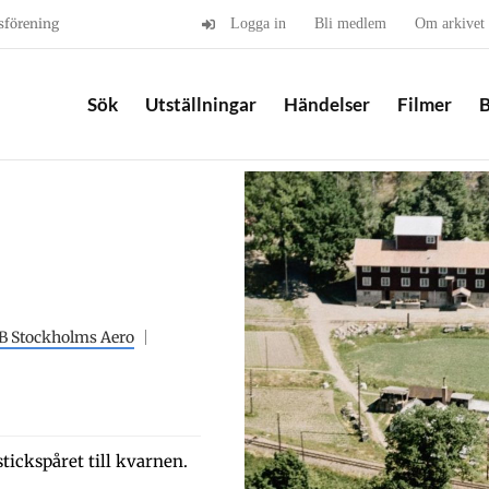
sförening
Logga in
Bli medlem
Om arkivet
Sök
Utställningar
Händelser
Filmer
B
B Stockholms Aero
tickspåret till kvarnen.