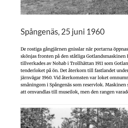
Spångenäs, 25 juni 1960
De rostiga gångjärnen gnisslar när portarna öppnas t
skönjas fronten på den ståtliga Gotlandsmaskine
tillverkades av Nohab i Trollhättan 1911 som Gotla
tenderloket på ön. Det återkom till fastlandet und
järnvägar 1960. Vid återkomsten var loket omnumrer
småningom i Spångenäs som reservlok. Maskinen slo
att omvandlas till museilok, men den rangen varad