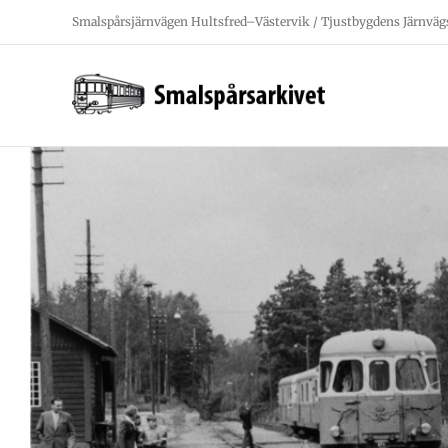
Fortsätt
Smalspårsjärnvägen Hultsfred–Västervik / Tjustbygdens Järnväg
till
innehållet