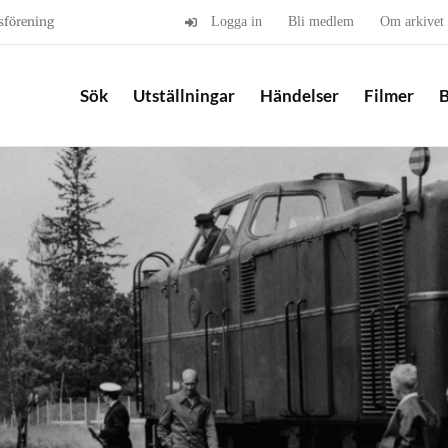
sförening
Logga in
Bli medlem
Om arkivet
Sök
Utställningar
Händelser
Filmer
B