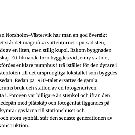
injen Norsholm–Västervik har man en god översikt
t står det magnifika vattentornet i putsad sten,
ds av en liten, men stilig kupol. Bakom byggnaden
skaj. Ett liknande torn byggdes vid Jenny station,
fördes enklare pumphus i trä istället för den dyrare i
stenfoten till det ursprungliga lokstallet som byggdes
 sedan. Redan på 1930-talet ersattes de gamla
verums bruk och station av en fotogendriven
ta i. Fotogen var billigare än stenkol och ifrån den
edepån med plåtskåp och fotogenfat liggandes på
skymtar gavlarna till stationshuset och
sa och utom synhåll står den senaste generationen av
konstruktion.