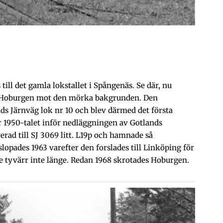
ill det gamla lokstallet i Spångenäs. Se där, nu
n Hoburgen mot den mörka bakgrunden. Den
nds Järnväg lok nr 10 och blev därmed det första
er 1950-talet inför nedläggningen av Gotlands
ad till SJ 3069 litt. L19p och hamnade så
pades 1963 varefter den forslades till Linköping för
e tyvärr inte länge. Redan 1968 skrotades Hoburgen.