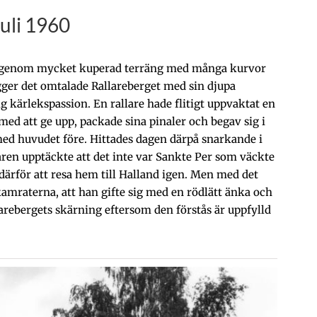
uli 1960
en genom mycket kuperad terräng med många kurvor
ger det omtalade Rallareberget med sin djupa
ig kärlekspassion. En rallare hade flitigt uppvaktat en
med att ge upp, packade sina pinaler och begav sig i
med huvudet före. Hittades dagen därpå snarkande i
ren upptäckte att det inte var Sankte Per som väckte
ärför att resa hem till Halland igen. Men med det
tskamraterna, att han gifte sig med en rödlätt änka och
larebergets skärning eftersom den förstås är uppfylld