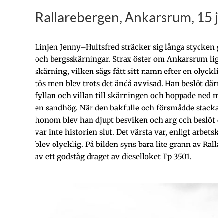
Rallarebergen, Ankarsrum, 15 j
Linjen Jenny–Hultsfred sträcker sig långa styck
och bergsskärningar. Strax öster om Ankarsrum lig
skärning, vilken sägs fått sitt namn efter en olyckl
tös men blev trots det ändå avvisad. Han beslöt där
fyllan och villan till skärningen och hoppade ned 
en sandhög. När den bakfulle och försmådde stacka
honom blev han djupt besviken och arg och beslöt d
var inte historien slut. Det värsta var, enligt arbe
blev olycklig. På bilden syns bara lite grann av Ral
av ett godståg draget av dieselloket Tp 3501.