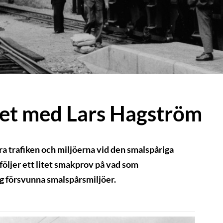
alet med Lars Hagström
a trafiken och miljöerna vid den smalspåriga
öljer ett litet smakprov på vad som
g försvunna smalspårsmiljöer.