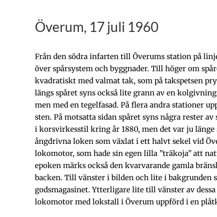
Överum, 17 juli 1960
Från den södra infarten till Överums station på l
över spårsystem och byggnader. Till höger om spåre
kvadratiskt med valmat tak, som på takspetsen pry
längs spåret syns också lite grann av en kolgivning
men med en tegelfasad. På flera andra stationer upp
sten. På motsatta sidan spåret syns några rester av 
i korsvirkesstil kring år 1880, men det var ju länge
ångdrivna loken som växlat i ett halvt sekel vid Ö
lokomotor, som hade sin egen lilla ”träkoja” att nat
epoken märks också den kvarvarande gamla bränsl
backen. Till vänster i bilden och lite i bakgrunden 
godsmagasinet. Ytterligare lite till vänster av des
lokomotor med lokstall i Överum uppförd i en plåt