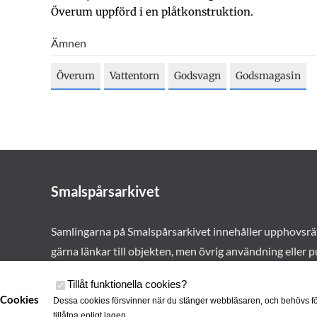
Överum uppförd i en plåtkonstruktion.
Ämnen
Överum
Vattentorn
Godsvagn
Godsmagasin
Smalspårsarkivet
Samlingarna på Smalspårsarkivet innehåller upphovsrä
gärna länkar till objekten, men övrig användning eller p
vårt tillstånd. Läs mer om våra
användarvillkor här
.
Tillåt funktionella cookies
?
Cookies
Dessa cookies försvinner när du stänger webbläsaren, och behövs fö
tillåtna enligt lagen.