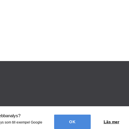
webbanalys
?
Läs mer
lys som till exempel Google