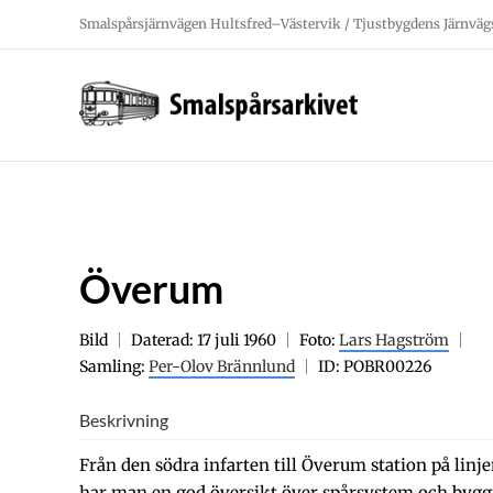
Fortsätt
Smalspårsjärnvägen Hultsfred–Västervik / Tjustbygdens Järnväg
till
innehållet
Överum
Bild
Daterad: 17 juli 1960
Foto:
Lars Hagström
Samling:
Per-Olov Brännlund
ID: POBR00226
Beskrivning
Från den södra infarten till Överum station på lin
har man en god översikt över spårsystem och bygg