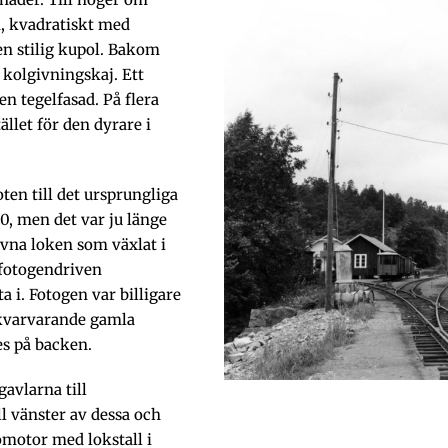
n, kvadratiskt med
en stilig kupol. Bakom
 kolgivningskaj. Ett
n tegelfasad. På flera
llet för den dyrare i
ten till det ursprungliga
80, men det var ju länge
ivna loken som växlat i
 fotogendriven
a i. Fotogen var billigare
 kvarvarande gamla
s på backen.
gavlarna till
ll vänster av dessa och
omotor med lokstall i