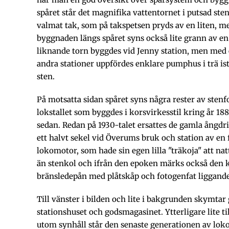
spåret står det magnifika vattentornet i putsad ste
valmat tak, som på takspetsen pryds av en liten, m
byggnaden längs spåret syns också lite grann av en
liknande torn byggdes vid Jenny station, men med e
andra stationer uppfördes enklare pumphus i trä istä
sten.
På motsatta sidan spåret syns några rester av stenfo
lokstallet som byggdes i korsvirkesstil kring år 18
sedan. Redan på 1930-talet ersattes de gamla ångdr
ett halvt sekel vid Överums bruk och station av en
lokomotor, som hade sin egen lilla "träkoja" att natt
än stenkol och ifrån den epoken märks också den
bränsledepån med plåtskåp och fotogenfat liggande
Till vänster i bilden och lite i bakgrunden skymtar 
stationshuset och godsmagasinet. Ytterligare lite ti
utom synhåll står den senaste generationen av lok