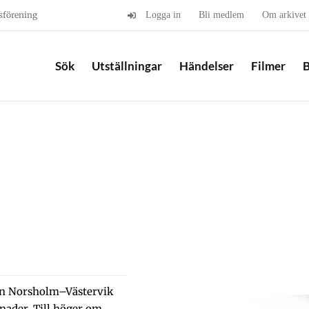
sförening
Logga in
Bli medlem
Om arkivet
Sök
Utställningar
Händelser
Filmer
B
jen Norsholm–Västervik
nader. Till höger om