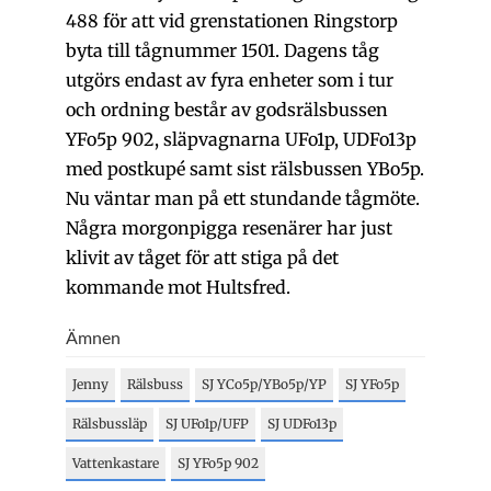
488 för att vid grenstationen Ringstorp
byta till tågnummer 1501. Dagens tåg
utgörs endast av fyra enheter som i tur
och ordning består av godsrälsbussen
YFo5p 902, släpvagnarna UFo1p, UDFo13p
med postkupé samt sist rälsbussen YBo5p.
Nu väntar man på ett stundande tågmöte.
Några morgonpigga resenärer har just
klivit av tåget för att stiga på det
kommande mot Hultsfred.
Ämnen
Jenny
Rälsbuss
SJ YCo5p/YBo5p/YP
SJ YFo5p
Rälsbussläp
SJ UFo1p/UFP
SJ UDFo13p
Vattenkastare
SJ YFo5p 902