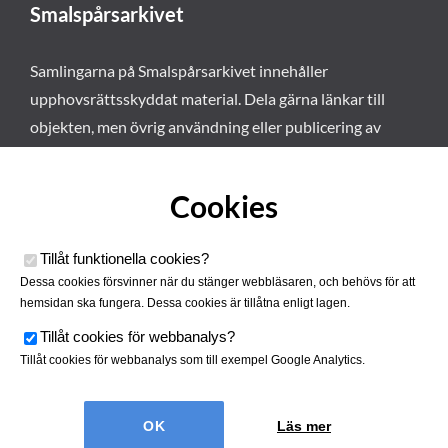
Smalspårsarkivet
Samlingarna på Smalspårsarkivet innehåller
upphovsrättsskyddat material. Dela gärna länkar till
objekten, men övrig användning eller publicering av
materialet kräver vårt tillstånd. Läs mer om våra
användarvillkor här
.
Cookies
Tillåt funktionella cookies
?
Dessa cookies försvinner när du stänger webbläsaren, och behövs för att
hemsidan ska fungera. Dessa cookies är tillåtna enligt lagen.
Tillåt cookies för webbanalys
?
Tillåt cookies för webbanalys som till exempel Google Analytics.
Smalspårsarkivet drivs av
Tjustbygdens Järnvägsförening
Läs mer
| Utvecklad av
Hamrén Webbyrå