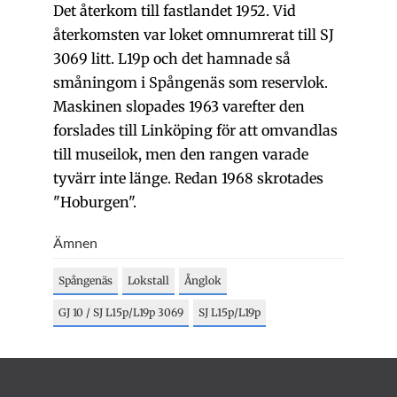
Det återkom till fastlandet 1952. Vid
återkomsten var loket omnumrerat till SJ
3069 litt. L19p och det hamnade så
småningom i Spångenäs som reservlok.
Maskinen slopades 1963 varefter den
forslades till Linköping för att omvandlas
till museilok, men den rangen varade
tyvärr inte länge. Redan 1968 skrotades
"Hoburgen".
Ämnen
Spångenäs
Lokstall
Ånglok
GJ 10 / SJ L15p/L19p 3069
SJ L15p/L19p