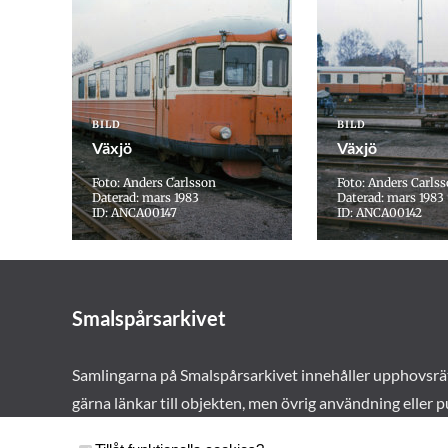
BILD
BILD
Växjö
Växjö
Foto: Anders Carlsson
Foto: Anders Carls
Daterad: mars 1983
Daterad: mars 1983
ID: ANCA00147
ID: ANCA00142
Smalspårsarkivet
Samlingarna på Smalspårsarkivet innehåller upphovsrä
gärna länkar till objekten, men övrig användning eller p
vårt tillstånd. Läs mer om våra
användarvillkor här
.