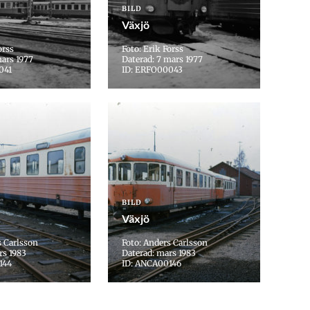
BILD
Växjö
orss
Foto: Erik Forss
mars 1977
Daterad: 7 mars 1977
041
ID: ERFO00043
BILD
Växjö
s Carlsson
Foto: Anders Carlsson
rs 1983
Daterad: mars 1983
144
ID: ANCA00146