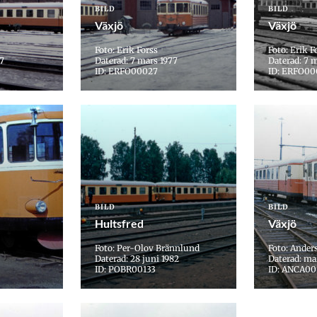
BILD
BILD
Växjö
Växjö
Foto: Erik Forss
Foto: Erik F
77
Daterad: 7 mars 1977
Daterad: 7 
ID: ERFO00027
ID: ERFO00
BILD
BILD
Hultsfred
Växjö
Foto: Per-Olov Brännlund
Foto: Ander
Daterad: 28 juni 1982
Daterad: ma
ID: POBR00133
ID: ANCA00