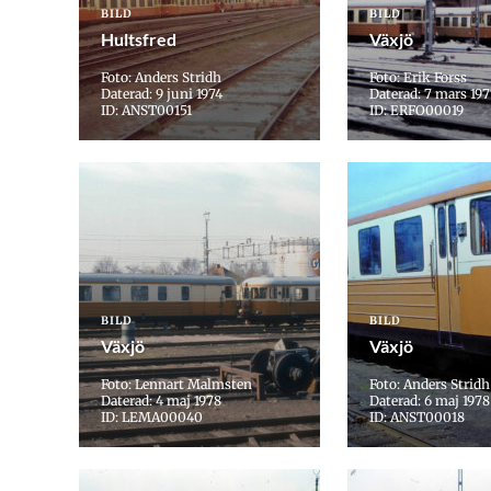
BILD
BILD
Hultsfred
Växjö
Foto: Anders Stridh
Foto: Erik Forss
Daterad: 9 juni 1974
Daterad: 7 mars 19
ID: ANST00151
ID: ERFO00019
BILD
BILD
Växjö
Växjö
Foto: Lennart Malmsten
Foto: Anders Stridh
Daterad: 4 maj 1978
Daterad: 6 maj 1978
ID: LEMA00040
ID: ANST00018