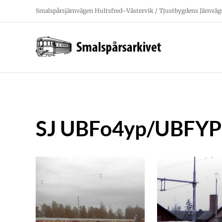
Fortsätt
Smalspårsjärnvägen Hultsfred–Västervik / Tjustbygdens Järnväg
till
innehållet
SJ UBFo4yp/UBFYP