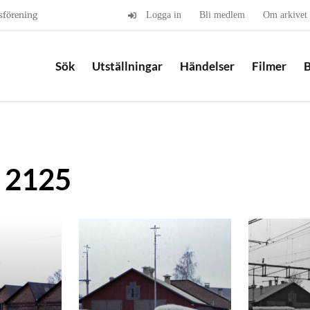
sförening
Logga in
Bli medlem
Om arkivet
Sök
Utställningar
Händelser
Filmer
B
 2125