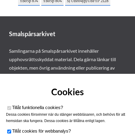
YBo5p 874
YBo5p 804
SJ UBFo4yp/UBFYP 2128
Smalspårsarkivet
Samlingarna på Smalspårsarkivet innehåller
upphovsrättsskyddat material. Dela gärna länkar till
objekten, men övrig användning eller publicering av
materialet kräver vårt tillstånd. Läs mer om våra
användarvillkor här
.
Cookies
Tillåt funktionella cookies
?
Dessa cookies försvinner när du stänger webbläsaren, och behövs för att
hemsidan ska fungera. Dessa cookies är tillåtna enligt lagen.
Tillåt cookies för webbanalys
?