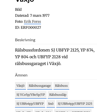
Bild
Daterad: 7 mars 1977
Foto:
Erik Forss
ID: ERFO00027
Beskrivning
Rälsbussfordonen SJ UBFYP 2125, YP 874,
YP 804 och UBFYP 2128 vid
rälsbussgaraget i Växjö.
Ämnen
Växjö
Rälsbussgarage
Rälsbuss
SJ YCo5p/YBo5p/YP
Rälsbussläp
SJ UBFo4yp/UBFYP
Snö
SJ UBFo4yp/UBFYP 2125