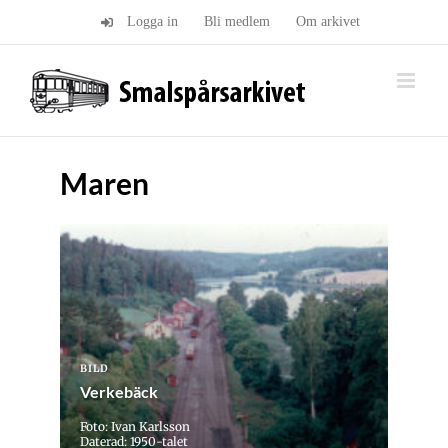
Fortsätt
Logga in
Bli medlem
Om arkivet
till
innehållet
Maren
BILD
Verkebäck
Foto: Ivan Karlsson
Daterad: 1950-talet