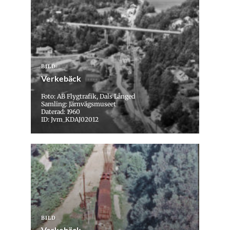
BILD
Verkebäck
Foto: AB Flygtrafik, Dals Långed
Samling: Järnvägsmuseet
Daterad: 1960
ID: Jvm_KDAJ02012
BILD
Verkebäck