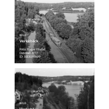
BILD
Verkebäck
Foto: Birger Ekelid
Daterad: 1977
ID: BIEK00609
BILD
Verkebäck