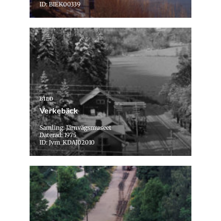
ID: BIEK00339
BILD
Verkebäck
Samling: Järnvägsmuseet
Daterad: 1975
ID: Jvm_KDAJ02010