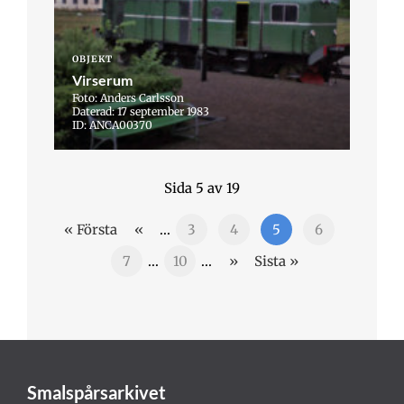
OBJEKT
Virserum
Foto: Anders Carlsson
Daterad: 17 september 1983
ID: ANCA00370
Sida 5 av 19
« Första
«
...
3
4
5
6
7
...
10
...
»
Sista »
Smalspårsarkivet