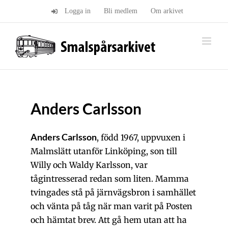
Fortsätt
Logga in
Bli medlem
Om arkivet
till
innehållet
Anders Carlsson
Anders Carlsson
, född 1967, uppvuxen i
Malmslätt utanför Linköping, son till
Willy och Waldy Karlsson, var
tågintresserad redan som liten. Mamma
tvingades stå på järnvägsbron i samhället
och vänta på tåg när man varit på Posten
och hämtat brev. Att gå hem utan att ha