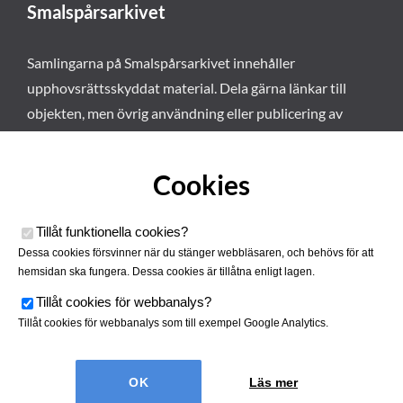
Smalspårsarkivet
Samlingarna på Smalspårsarkivet innehåller
upphovsrättsskyddat material. Dela gärna länkar till
objekten, men övrig användning eller publicering av
materialet kräver vårt tillstånd. Läs mer om våra
användarvillkor här
.
Cookies
Tillåt funktionella cookies
?
Dessa cookies försvinner när du stänger webbläsaren, och behövs för att
hemsidan ska fungera. Dessa cookies är tillåtna enligt lagen.
Tillåt cookies för webbanalys
?
Tillåt cookies för webbanalys som till exempel Google Analytics.
Smalspårsarkivet drivs av
Tjustbygdens Järnvägsförening
Läs mer
| Utvecklad av
Hamrén Webbyrå