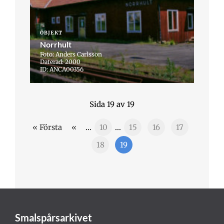
OBJEKT
Norrhult
Foto: Anders Carlsson
Daterad: 2000
ID: ANCA00356
Sida 19 av 19
« Första
«
...
10
...
15
16
17
18
19
Smalspårsarkivet