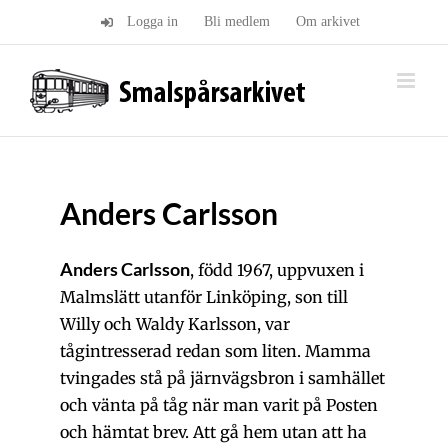
Fortsätt
Logga in
Bli medlem
Om arkivet
till
innehållet
Anders Carlsson
Anders Carlsson
, född 1967, uppvuxen i
Malmslätt utanför Linköping, son till
Willy och Waldy Karlsson, var
tågintresserad redan som liten. Mamma
tvingades stå på järnvägsbron i samhället
och vänta på tåg när man varit på Posten
och hämtat brev. Att gå hem utan att ha