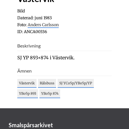
Bild
Daterad: juni 1983
Foto:
Anders Carlsson
ID: ANCA00336
Beskrivning
SJ YP 893+874 i Västervik.
Ämnen
Västervik
Rälsbuss
SJ YCo5p/YBo5p/YP
YBo5p 893
YBo5p 874
Smalspårsarkivet