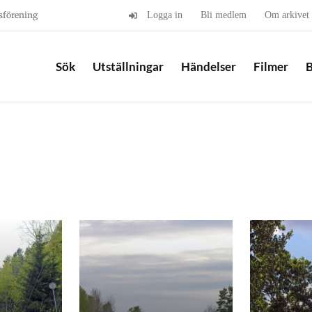
sförening
Logga in
Bli medlem
Om arkivet
Sök
Utställningar
Händelser
Filmer
B