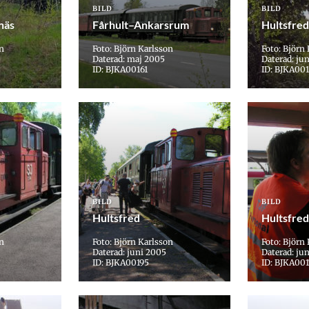
BILD
BILD
näs
Fårhult–Ankarsrum
Hultsfred
on
Foto: Björn Karlsson
Foto: Björn
Daterad: maj 2005
Daterad: ju
ID: BJKA00161
ID: BJKA001
BILD
BILD
Hultsfred
Hultsfred
on
Foto: Björn Karlsson
Foto: Björn
Daterad: juni 2005
Daterad: ju
ID: BJKA00195
ID: BJKA00