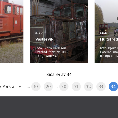
BILD
BILD
Västervik
Hultsfred
Foto: Björn Karlsson
Foto: Björn
5
Daterad: februari 2006
Daterad: ma
ID: BJKA00232
ID: BJKA00
Sida 34 av 34
« Första
«
...
10
20
...
30
31
32
33
34