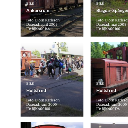
BILD
BILD
Ankarsrum
Blägda–Spånge
Foto: Björn Karlsson
Foto: Björn Karlss
Daterad: april 2005
Daterad: maj 2005
ID: BJKA00144
ID: BJKA00160
BILD
BILD
Hultsfred
Hultsfred
Foto: Björn Karlsson
Foto: Björn Karlss
Daterad: juni 2005
Daterad: juni 2005
ID: BJKA00188
ID: BJKA00194