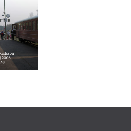
 Karlsson
j 2006
248