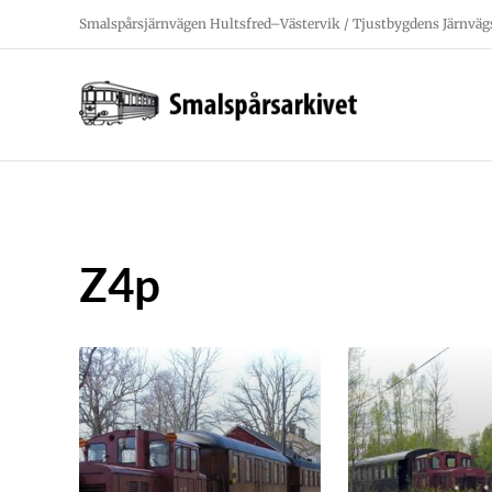
Fortsätt
Smalspårsjärnvägen Hultsfred–Västervik / Tjustbygdens Järnväg
till
innehållet
Z4p