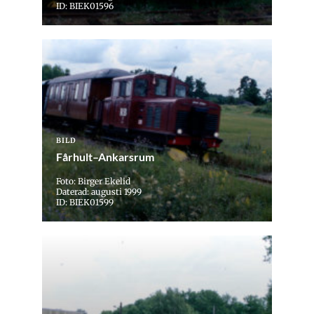
ID: BIEK01596
BILD
Fårhult–Ankarsrum
Foto: Birger Ekelid
Daterad: augusti 1999
ID: BIEK01599