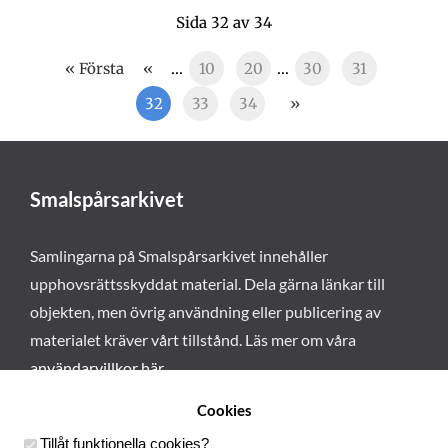
Sida 32 av 34
« Första
«
...
10
20
...
30
31
32
33
34
»
Smalspårsarkivet
Samlingarna på Smalspårsarkivet innehåller
upphovsrättsskyddat material. Dela gärna länkar till
objekten, men övrig användning eller publicering av
materialet kräver vårt tillstånd. Läs mer om våra
användarvillkor här
.
Cookies
Tillåt funktionella cookies
?