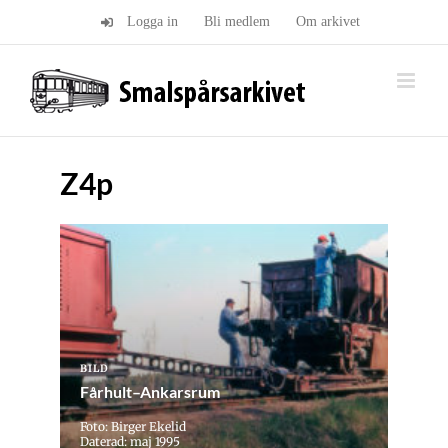
Fortsätt
Logga in
Bli medlem
Om arkivet
till
innehållet
Z4p
BILD
Fårhult–Ankarsrum
Foto: Birger Ekelid
Daterad: maj 1995