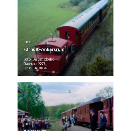
BILD
Fårhult–Ankarsrum
Foto: Birger Ekelid
Daterad: 1997
ID: BIEK01014
BILD
Ankarsrum