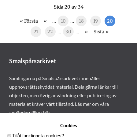
Sida 20 av 34
« Första
«
...
10
...
18
19
20
21
22
...
30
...
»
Sista »
Smalspårsarkivet
Samlingarna på Smalspårsarkivet innehåller
upphovsrättsskyddat material. Dela gärna länkar till
objekten, men övrig användning eller publicering av
materialet kräver vårt tillstånd. Läs mer om våra
användarvillkor här
.
Cookies
Tillåt funktionella cookies
?