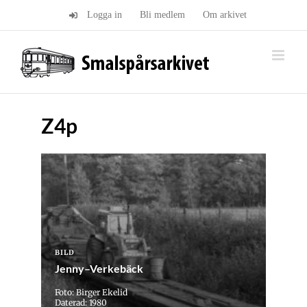
Fortsätt
Logga in
Bli medlem
Om arkivet
till
innehållet
Z4p
BILD
Jenny–Verkebäck
Foto: Birger Ekelid
Daterad: 1980