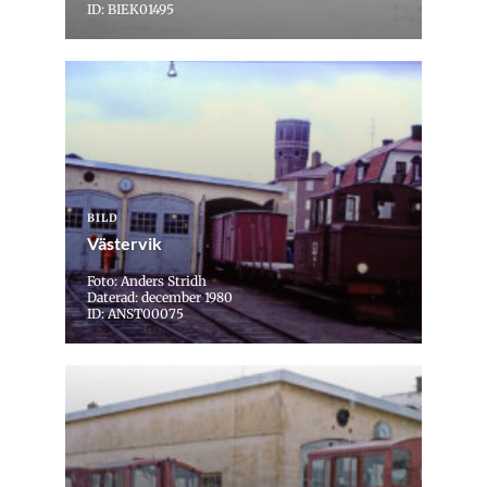
ID: BIEK01495
BILD
Västervik
Foto: Anders Stridh
Daterad: december 1980
ID: ANST00075