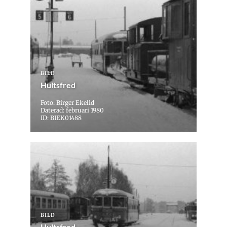
BILD
Hultsfred
Foto: Birger Ekelid
Daterad: februari 1980
ID: BIEK01488
BILD
Hultsfred