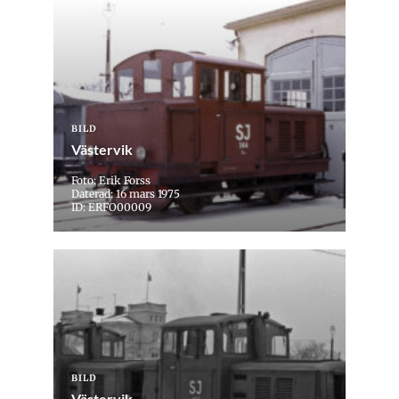
BILD
Västervik
Foto: Erik Forss
Daterad: 16 mars 1975
ID: ERFO00009
BILD
Västervik