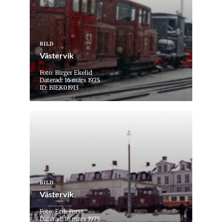
BILD
Västervik
Foto: Birger Ekelid
Daterad: 16 mars 1975
ID: BIEK01913
BILD
Västervik
Foto: Erik Forss
Daterad: 16 mars 1975