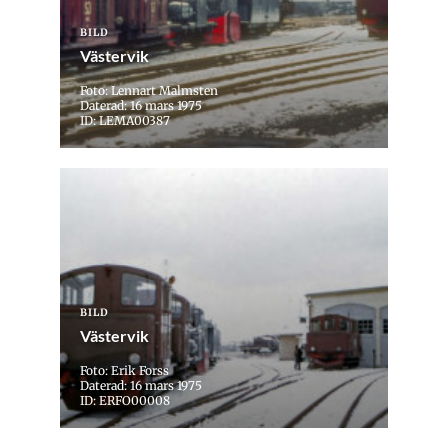
BILD
Västervik
Foto: Lennart Malmsten
Daterad: 16 mars 1975
ID: LEMA00387
BILD
Västervik
Foto: Erik Forss
Daterad: 16 mars 1975
ID: ERFO00008