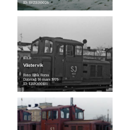
ID: SVZE00026
BILD
Västervik
Foto: Erik Forss
Daterad: 16 mars 1975
ID: ERFO00101