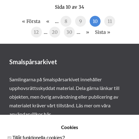
Sida 10 av 34
« Första
«
...
8
9
10
11
12
...
20
30
...
»
Sista »
Smalspårsarkivet
Samlingarna på Smalspårsarkivet innehåller
upphovsrättsskyddat material. Dela gärna länkar till
objekten, men övrig användning eller publicering av
materialet kräver vårt tillstånd. Läs mer om våra
användarvillkor här
.
Cookies
Tillåt funktionella cookies
?