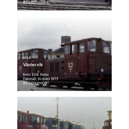
ID: ERFO00006
BILD
Västervik
Foto: Erik Forss
Daterad: 16 mars 1975
ID: ERFO00007