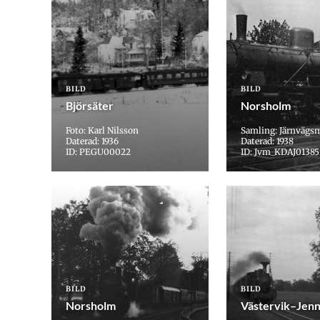
BILD
BILD
Björsäter
Norsholm
Foto: Karl Nilsson
Samling: Järnvägs
Daterad: 1936
Daterad: 1938
ID: PEGU00022
ID: Jvm_KDAJ01385
BILD
BILD
Norsholm
Västervik–Jen