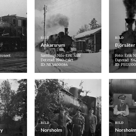
BILD
BILD
Ankarsrum
Björsäter
museet
Samling: Nils-Eric Sääf
Foto: Erik N
Daterad: 1940-talet
Daterad: 194
ID: NESA00084
ID: PEGU00
BILD
BILD
ny
Norsholm
Norshol