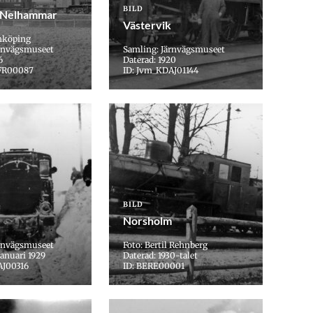
BILD
–Nelhammar
Västervik
inköping
ärnvägsmuseet
Samling: Järnvägsmuseet
6
Daterad: 1920
FR00087
ID: Jvm_KDAJ01144
BILD
Norsholm
ärnvägsmuseet
Foto: Bertil Rehnberg
januari 1929
Daterad: 1930-talet
AJ00316
ID: BERE00001