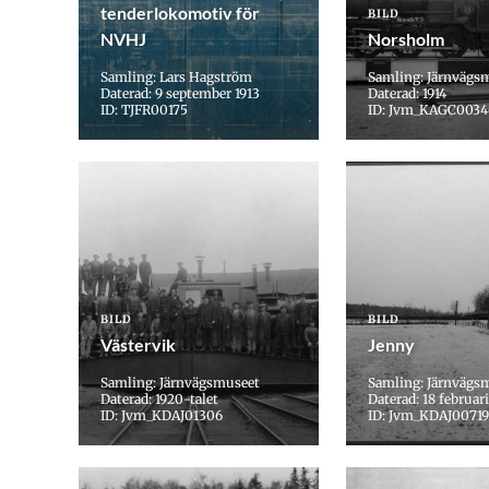
tenderlokomotiv för
BILD
NVHJ
Norsholm
Samling: Lars Hagström
Samling: Järnvägs
Daterad: 9 september 1913
Daterad: 1914
ID: TJFR00175
ID: Jvm_KAGC0034
BILD
BILD
Västervik
Jenny
Samling: Järnvägsmuseet
Samling: Järnvägs
Daterad: 1920-talet
Daterad: 18 februar
ID: Jvm_KDAJ01306
ID: Jvm_KDAJ00719