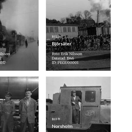
BILD
Björsäter
ilsson
Foto: Erik Nilsson
2
Daterad: 1946
017
ID: PEGU00001
BILD
m
Norsholm