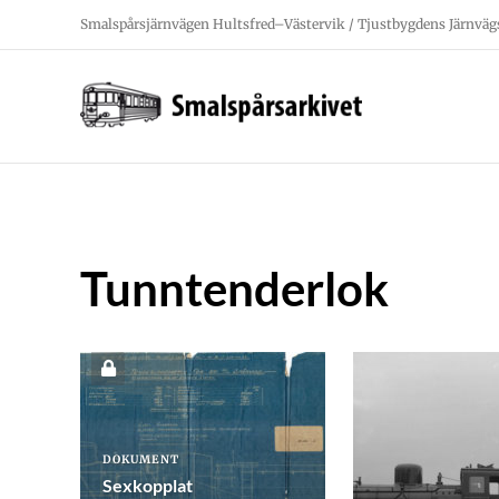
Fortsätt
Smalspårsjärnvägen Hultsfred–Västervik / Tjustbygdens Järnväg
till
innehållet
Tunntenderlok
DOKUMENT
Sexkopplat