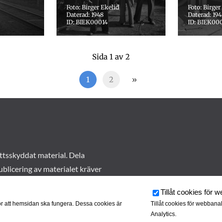
Foto: Birger Ekelid
Foto: Birger
Daterad: 1948
Daterad: 19
ID: BIEK00014
ID: BIEK00
Sida 1 av 2
1
2
»
ttsskyddat material. Dela
ublicering av materialet kräver
Tillåt cookies för 
r att hemsidan ska fungera. Dessa cookies är
Tillåt cookies för webbana
Analytics.