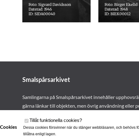
Foto: Sigvard Davidsson
Foto: Birger Ekelid
Daterad: 1946
Daterad: 1948
ID: SIDA00040
ID: BIEK00012
Smalspårsarkivet
Samlingarna på Smalspårsarkivet innehåller upphovsrä
gärna länkar till objekten, men övrig användning eller p
vårt tillstånd. Läs mer om våra
användarvillkor här
.
Tillåt funktionella cookies
?
Cookies
Dessa cookies försvinner när du stänger webbläsaren, och behövs fö
tillåtna enligt lagen.
Cookies