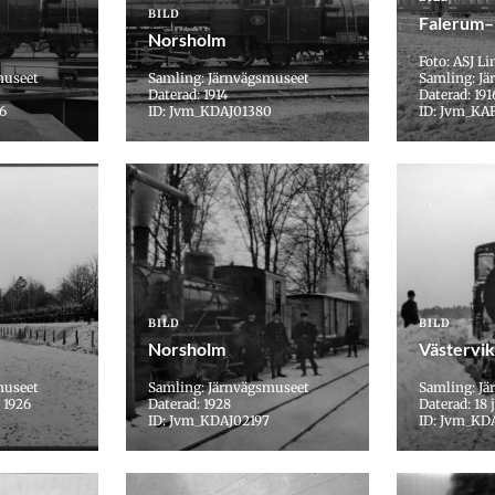
BILD
Falerum
Norsholm
Foto: ASJ L
museet
Samling: Järnvägsmuseet
Samling: J
Daterad: 1914
Daterad: 191
6
ID: Jvm_KDAJ01380
ID: Jvm_KA
BILD
BILD
Norsholm
Västervik
museet
Samling: Järnvägsmuseet
Samling: J
i 1926
Daterad: 1928
Daterad: 18 
ID: Jvm_KDAJ02197
ID: Jvm_KD