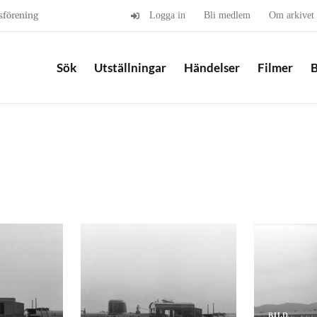
sförening
Logga in
Bli medlem
Om arkivet
Sök
Utställningar
Händelser
Filmer
B
BILD