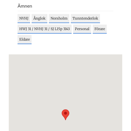
Ämnen
NVHJ
Ånglok
Norsholm
Tunntenderlok
HWJ 31 / NVHJ 31 / SJ L15p 3143
Personal
Förare
Eldare