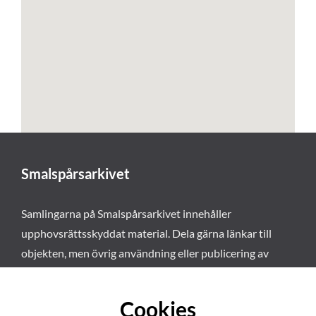
Smalspårsarkivet
Samlingarna på Smalspårsarkivet innehåller
upphovsrättsskyddat material. Dela gärna länkar till
objekten, men övrig användning eller publicering av
materialet kräver vårt tillstånd. Läs mer om våra
användarvillkor här
.
Cookies