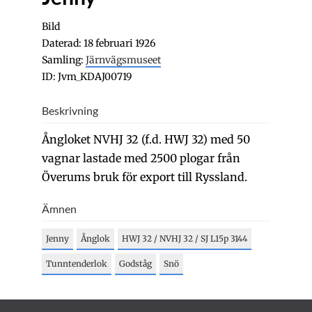
Bild
Daterad: 18 februari 1926
Samling:
Järnvägsmuseet
ID: Jvm_KDAJ00719
Beskrivning
Ångloket NVHJ 32 (f.d. HWJ 32) med 50
vagnar lastade med 2500 plogar från
Överums bruk för export till Ryssland.
Ämnen
Jenny
Ånglok
HWJ 32 / NVHJ 32 / SJ L15p 3144
Tunntenderlok
Godståg
Snö