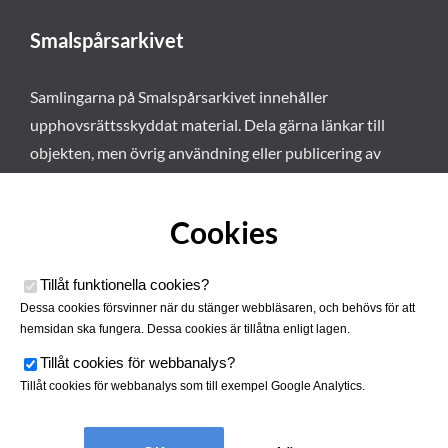
Smalspårsarkivet
Samlingarna på Smalspårsarkivet innehåller
upphovsrättsskyddat material. Dela gärna länkar till
objekten, men övrig användning eller publicering av
materialet kräver vårt tillstånd. Läs mer om våra
användarvillkor här
.
Cookies
Tillåt funktionella cookies
?
Dessa cookies försvinner när du stänger webbläsaren, och behövs för att
hemsidan ska fungera. Dessa cookies är tillåtna enligt lagen.
Tillåt cookies för webbanalys
?
Tillåt cookies för webbanalys som till exempel Google Analytics.
Smalspårsarkivet drivs av
Tjustbygdens Järnvägsförening