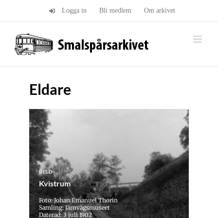
Fortsätt
Logga in
Bli medlem
Om arkivet
till
innehållet
Eldare
BILD
Kvistrum
Foto: Johan Emanuel Thorin
Samling: Järnvägsmuseet
Daterad: 3 juli 1902