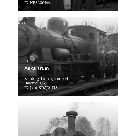
ID: NESA00144
BILD
Ankarsrum
Samling: Järnvägsmuseet
Daterad: 1955
ID: Jvm_KDAJ01138