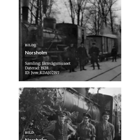
BILD
Norsholm
Samling: Järnvägsmuseet
Daterad: 1928
ID: Jvm_KDAJ02197
BILD
Norsholm