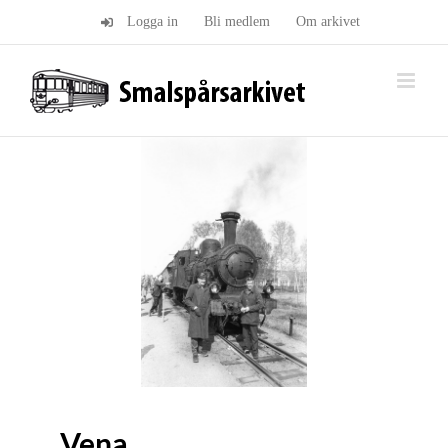
Fortsätt
Logga in
Bli medlem
Om arkivet
till
innehållet
Vena