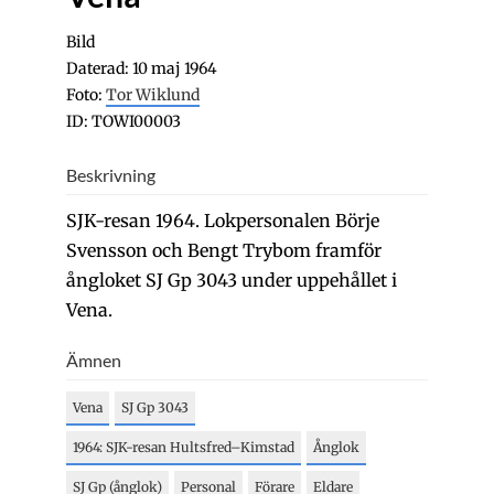
Bild
Daterad: 10 maj 1964
Foto:
Tor Wiklund
ID: TOWI00003
Beskrivning
SJK-resan 1964. Lokpersonalen Börje
Svensson och Bengt Trybom framför
ångloket SJ Gp 3043 under uppehållet i
Vena.
Ämnen
Vena
SJ Gp 3043
1964: SJK-resan Hultsfred–Kimstad
Ånglok
SJ Gp (ånglok)
Personal
Förare
Eldare