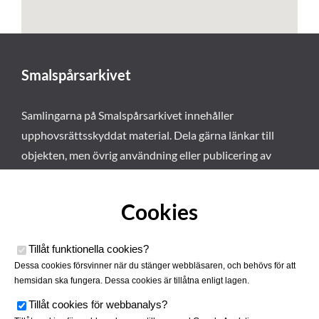
Smalspårsarkivet
Samlingarna på Smalspårsarkivet innehåller
upphovsrättsskyddat material. Dela gärna länkar till
objekten, men övrig användning eller publicering av
materialet kräver vårt tillstånd. Läs mer om våra
användarvillkor här
.
Cookies
Tillåt funktionella cookies
?
Dessa cookies försvinner när du stänger webbläsaren, och behövs för att
hemsidan ska fungera. Dessa cookies är tillåtna enligt lagen.
Tillåt cookies för webbanalys
?