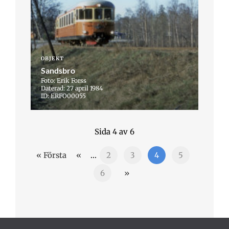
OBJEKT
Sandsbro
Foto: Erik Forss
Daterad: 27 april 1984
ID: ERFO00055
Sida 4 av 6
« Första
«
...
2
3
4
5
6
»