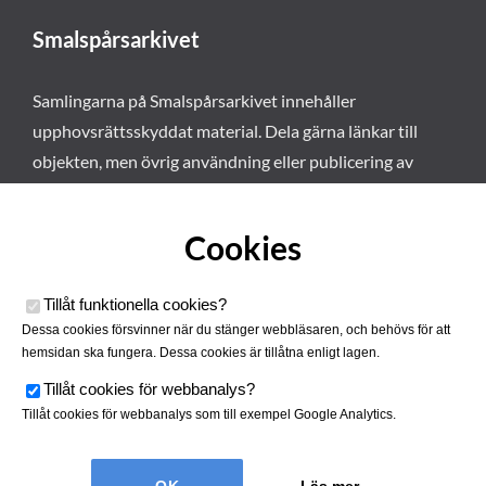
Smalspårsarkivet
Samlingarna på Smalspårsarkivet innehåller
upphovsrättsskyddat material. Dela gärna länkar till
objekten, men övrig användning eller publicering av
materialet kräver vårt tillstånd. Läs mer om våra
användarvillkor här
.
Cookies
Tillåt funktionella cookies
?
Dessa cookies försvinner när du stänger webbläsaren, och behövs för att
hemsidan ska fungera. Dessa cookies är tillåtna enligt lagen.
Tillåt cookies för webbanalys
?
Tillåt cookies för webbanalys som till exempel Google Analytics.
Smalspårsarkivet drivs av
Tjustbygdens Järnvägsförening