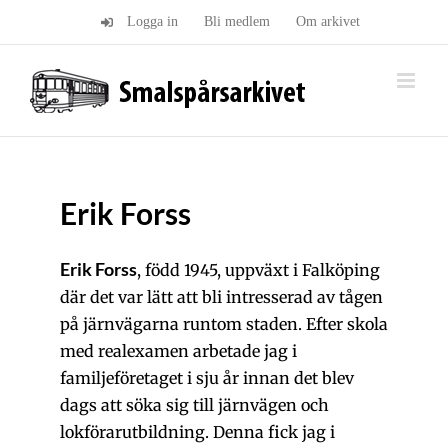
Fortsätt
Logga in
Bli medlem
Om arkivet
till
innehållet
Erik Forss
Erik Forss
, född 1945, uppväxt i Falköping
där det var lätt att bli intresserad av tågen
på järnvägarna runtom staden. Efter skola
med realexamen arbetade jag i
familjeföretaget i sju år innan det blev
dags att söka sig till järnvägen och
lokförarutbildning. Denna fick jag i