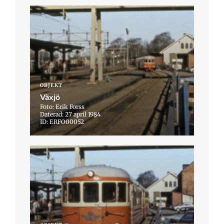
OBJEKT
Växjö
Foto: Erik Forss
Daterad: 27 april 1984
ID: ERFO00052