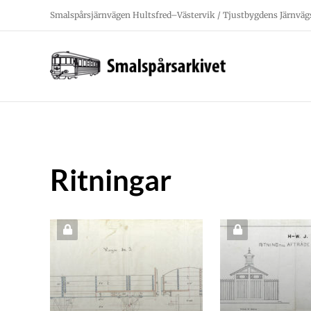
Fortsätt
Smalspårsjärnvägen Hultsfred–Västervik / Tjustbygdens Järnväg
till
innehållet
Ritningar