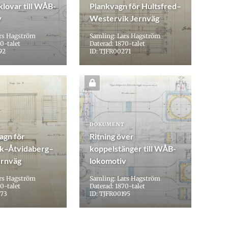
lovar till WÅB-
Plankvagn för Hultsfred–
v
Westervik Jernväg
ars Hagström
Samling: Lars Hagström
0-talet
Daterad: 1870-talet
92
ID: TJFR00271
DOKUMENT
agn för
Ritning över
k–Åtvidaberg–
koppelstänger till WÅB-
ernväg
lokomotiv
ars Hagström
Samling: Lars Hagström
0-talet
Daterad: 1870-talet
273
ID: TJFR00195