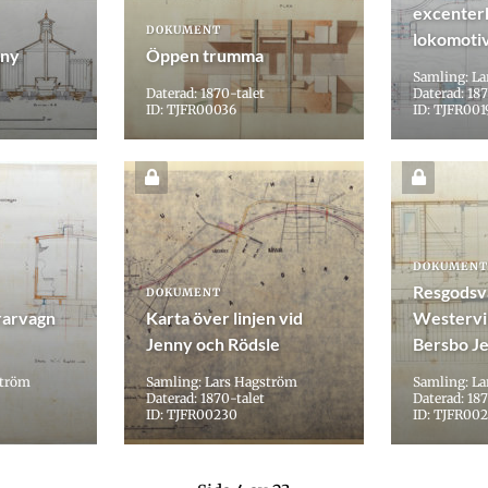
excenterk
DOKUMENT
lokomoti
nny
Öppen trumma
Samling: L
Daterad: 1870-talet
Daterad: 187
ID: TJFR00036
ID: TJFR001
DOKUMENT
Resgodsv
DOKUMENT
rarvagn
Karta över linjen vid
Westervi
Jenny och Rödsle
Bersbo J
ström
Samling: Lars Hagström
Samling: L
Daterad: 1870-talet
Daterad: 187
ID: TJFR00230
ID: TJFR00