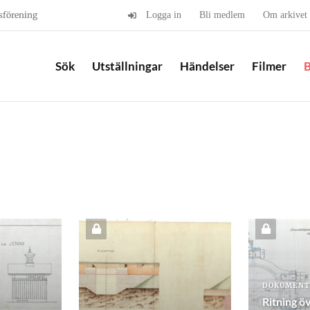
sförening
Logga in
Bli medlem
Om arkivet
Sök
Utställningar
Händelser
Filmer
B
DOKUMENT
Ritning ö