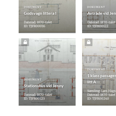
DOKUMENT
DOKUMENT
Godsvagn littera I
Avträde vid Je
Daterad: 1870-talet
Daterad: 1870-talet
ID: TJFR00016
ID: TJFR00122
DOKUMENT
1 klass passage
DOKUMENT
litt A
Stationshus vid Jenny
Samling: Lars Hag
Daterad: 1870-talet
Daterad: 1870-talet
ID: TJFR00123
ID: TJFR00240