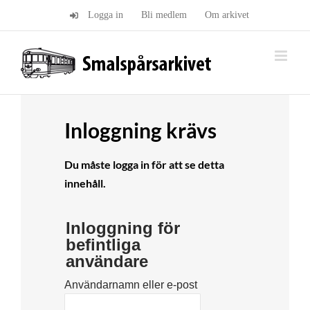
Fortsätt
Logga in
Bli medlem
Om arkivet
till
innehållet
Inloggning krävs
Du måste logga in för att se detta
innehåll.
Inloggning för
befintliga
användare
Användarnamn eller e-post