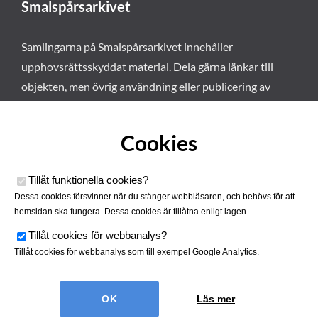
Smalspårsarkivet
Samlingarna på Smalspårsarkivet innehåller
upphovsrättsskyddat material. Dela gärna länkar till
objekten, men övrig användning eller publicering av
materialet kräver vårt tillstånd. Läs mer om våra
användarvillkor här
.
Cookies
Tillåt funktionella cookies
?
Dessa cookies försvinner när du stänger webbläsaren, och behövs för att
hemsidan ska fungera. Dessa cookies är tillåtna enligt lagen.
Tillåt cookies för webbanalys
?
Tillåt cookies för webbanalys som till exempel Google Analytics.
Smalspårsarkivet drivs av
Tjustbygdens Järnvägsförening
Läs mer
| Utvecklad av
Hamrén Webbyrå
Cookies