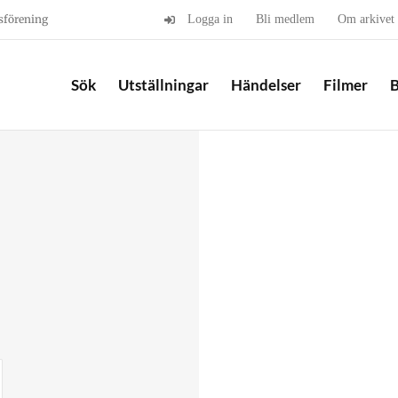
sförening
Logga in
Bli medlem
Om arkivet
Sök
Utställningar
Händelser
Filmer
B