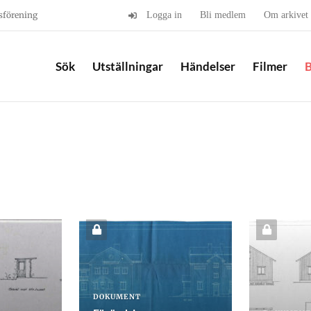
sförening
Logga in
Bli medlem
Om arkivet
Sök
Utställningar
Händelser
Filmer
B
DOKUMENT