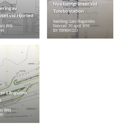
Nya tomtgränser vid
ering av
Totebo station
uset vid Hjorted
Samling: Lars Hagström
uli 1951
Daterad: 30 april 1955
045
ID: TJFR00223
ver Långsjöns
s
rs 1991
35