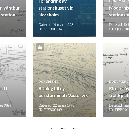
Förändring av
DOKUMENT
en väntkur
stationshuset vid
Modernis
 station
Norsholm
stationsh
Daterad: 14 mars 1948
Daterad: 10 j
ID: TJFR00042
ID: TJFR00
DOKUMENT
DOKUMENT
rd i
Ritning till ny
Ritning ö
bussterminal i Västervik
trafikplat
er 1989
Daterad: 22 mars 1990
Daterad: ma
ID: TJFR00169
ID: TJFR001