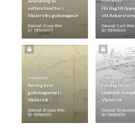
Anordning av
DOKUMENT
vattenclosetter i
Förslag till öpp
Västerviks godsmagasin
vid Ankarsrums
Daterad: 31 maj 1946
Daterad: 2 juli 1946
ID: TJFR00075
ID: TJFR00130
DOKUMENT
DOKUMENT
Ritning över
Förslag till ny
godsmagasinet i
smalspårsbangå
Västervik
Västervik
Daterad: 10 mars 1966
Daterad: 28 decemb
ID: TJFR00171
ID: TJFR00170