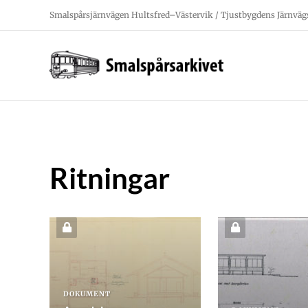
Fortsätt
Smalspårsjärnvägen Hultsfred–Västervik / Tjustbygdens Järnväg
till
innehållet
Ritningar
DOKUMENT