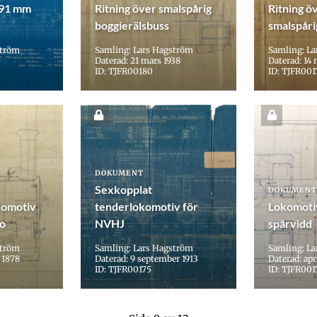
891 mm
Ritning över smalspårig
Ritning ö
boggierälsbuss
smalspåri
ström
Samling: Lars Hagström
Samling: L
Daterad: 21 mars 1938
Daterad: 14 
ID: TJFR00180
ID: TJFR001
DOKUMENT
Sexkopplat
DOKUMENT
komotiv
tenderlokomotiv för
Lokomoti
Co
NVHJ
spårvidd
ström
Samling: Lars Hagström
Samling: L
i 1878
Daterad: 9 september 1913
Daterad: apr
ID: TJFR00175
ID: TJFR001