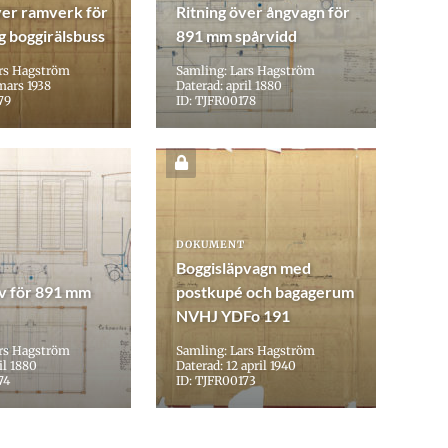
ver ramverk för
Ritning över ångvagn för
g boggirälsbuss
891 mm spårvidd
ars Hagström
Samling: Lars Hagström
mars 1938
Daterad: april 1880
79
ID: TJFR00178
DOKUMENT
Boggisläpvagn med
v för 891 mm
postkupé och bagagerum
NVHJ YDFo 191
ars Hagström
Samling: Lars Hagström
il 1880
Daterad: 12 april 1940
74
ID: TJFR00173