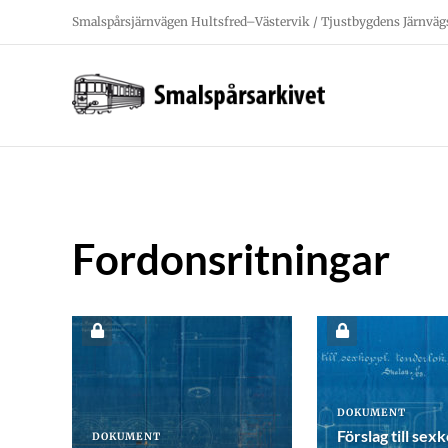
Fortsätt
Smalspårsjärnvägen Hultsfred–Västervik / Tjustbygdens Järnväg
till
innehållet
Fordonsritningar
DOKUMENT
Förslag till sex
DOKUMENT