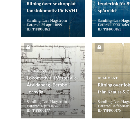
Ritning över sexkopplat
tenderlok för 
tanklokomotiv för NVHJ
spårvidd
Samling: Lars Hagström
Samling: Lars Hag
Daterad: 25 april 1899
Daterad: 1900-talet
ID: TJFR00182
ID: TJFR00181
DOKUMENT
Lokomotiv till Vestervik–
DOKUMENT
Åtvidaberg–Bersbo
Ritning över lo
Jernväg
från Krauss & 
Samling: Lars Hagström
Samling: Lars Hag
Daterad: 8 juli 1878
Daterad: 14 februar
ID: TJFR00177
ID: TJFR00176