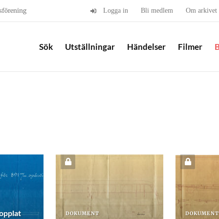
sförening
Logga in
Bli medlem
Om arkivet
Sök
Utställningar
Händelser
Filmer
B
kopplat
DOKUMENT
DOKUMENT