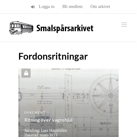
Fortsätt
Logga in
Bli medlem
Om arkivet
till
innehållet
Fordonsritningar
DOKUMENT
Ritning över vagnshjul
Samling: Lars Hagström
Daterad: mars 1877