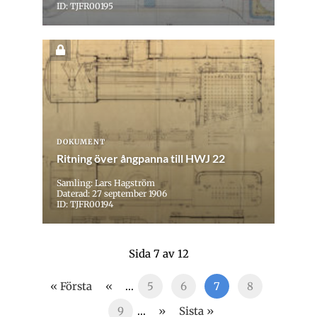
ID: TJFR00195
DOKUMENT
Ritning över ångpanna till HWJ 22
Samling: Lars Hagström
Daterad: 27 september 1906
ID: TJFR00194
Sida 7 av 12
« Första
«
...
5
6
7
8
9
...
»
Sista »