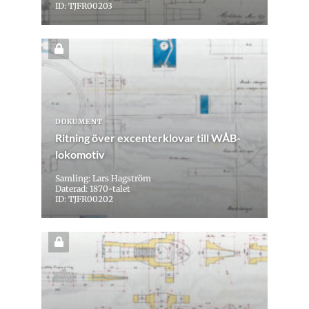
ID: TJFR00203
DOKUMENT
Ritning över excenterklovar till WÅB-
lokomotiv
Samling: Lars Hagström
Daterad: 1870-talet
ID: TJFR00202