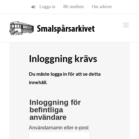
Fortsätt
Logga in
Bli medlem
Om arkivet
till
innehållet
Inloggning krävs
Du måste logga in för att se detta
innehåll.
Inloggning för
befintliga
användare
Användarnamn eller e-post