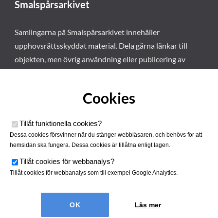
Smalspårsarkivet
Samlingarna på Smalspårsarkivet innehåller
upphovsrättsskyddat material. Dela gärna länkar till
objekten, men övrig användning eller publicering av
materialet kräver vårt tillstånd. Läs mer om våra
användarvillkor här
.
Cookies
Tillåt funktionella cookies
?
Dessa cookies försvinner när du stänger webbläsaren, och behövs för att
hemsidan ska fungera. Dessa cookies är tillåtna enligt lagen.
Tillåt cookies för webbanalys
?
Tillåt cookies för webbanalys som till exempel Google Analytics.
Smalspårsarkivet drivs av
Tjustbygdens Järnvägsförening
Läs mer
| Utvecklad av
Hamrén Webbyrå
Cookies