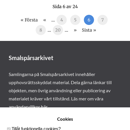
Sida 6 av 24
« Första
«
...
4
5
6
7
8
...
20
...
»
Sista »
Smalspårsarkivet
Samlingarna på Smalspårsarkivet innehåller
upphovsrättsskyddat material. Dela gärna länkar till
objekten, men övrig användning eller publicering av
materialet kräver vårt tillstånd. Läs mer om våra
användarvillkor här
.
Cookies
Tillåt funktionella cookies
?