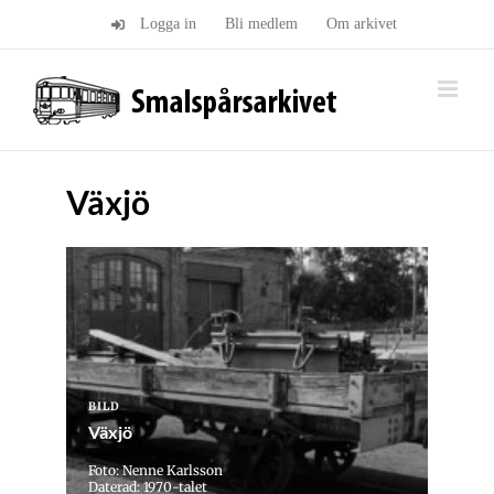
Fortsätt
Logga in
Bli medlem
Om arkivet
till
innehållet
Växjö
BILD
Växjö
Foto: Nenne Karlsson
Daterad: 1970-talet