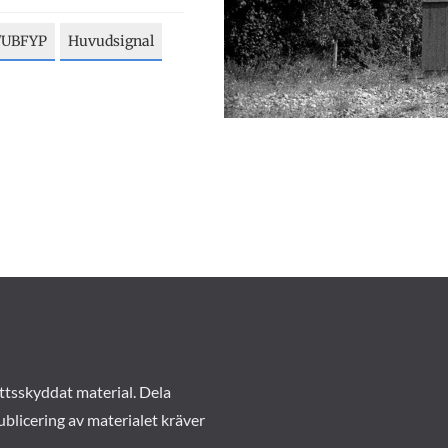
/UBFYP
Huvudsignal
ttsskyddat material. Dela
ublicering av materialet kräver