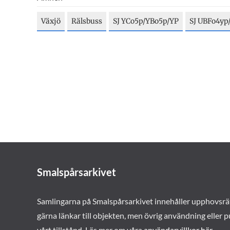
Växjö
Rälsbuss
SJ YCo5p/YBo5p/YP
SJ UBFo4yp
Smalspårsarkivet
Samlingarna på Smalspårsarkivet innehåller upphovsrä
gärna länkar till objekten, men övrig användning eller p
vårt tillstånd. Läs mer om våra
användarvillkor här
.