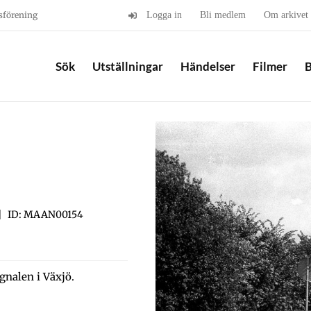
sförening
Logga in
Bli medlem
Om arkivet
Sök
Utställningar
Händelser
Filmer
B
ID: MAAN00154
gnalen i Växjö.