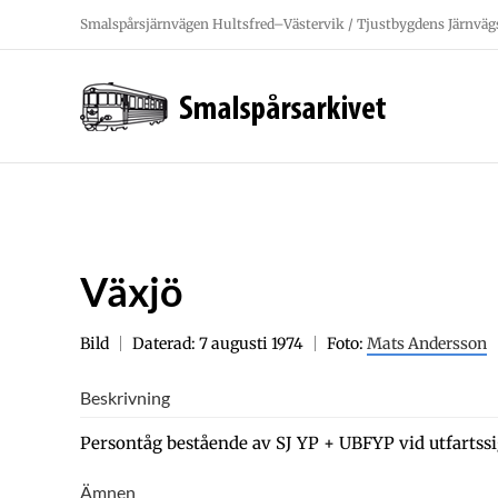
Fortsätt
Smalspårsjärnvägen Hultsfred–Västervik / Tjustbygdens Järnväg
till
innehållet
Växjö
Bild
Daterad: 7 augusti 1974
Foto:
Mats Andersson
Beskrivning
Persontåg bestående av SJ YP + UBFYP vid utfartssi
Ämnen