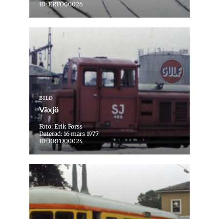
ID: ERFO00026
BILD
Växjö
Foto: Erik Forss
Daterad: 16 mars 1977
ID: ERFO00024