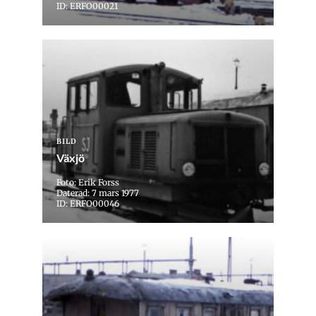
ID: ERFO00021
BILD
Växjö
Foto: Erik Forss
Daterad: 7 mars 1977
ID: ERFO00046