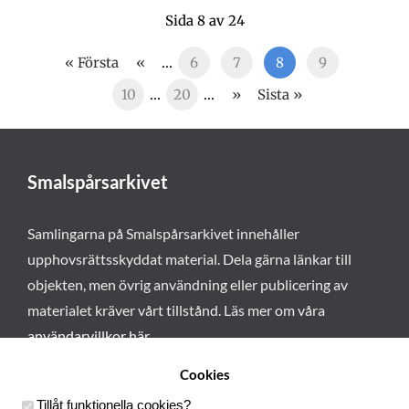
Sida 8 av 24
« Första
«
...
6
7
8
9
10
...
20
...
»
Sista »
Smalspårsarkivet
Samlingarna på Smalspårsarkivet innehåller
upphovsrättsskyddat material. Dela gärna länkar till
objekten, men övrig användning eller publicering av
materialet kräver vårt tillstånd. Läs mer om våra
användarvillkor här
.
Cookies
Tillåt funktionella cookies
?