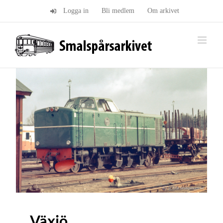
Fortsätt
Logga in
Bli medlem
Om arkivet
till
innehållet
Växjö