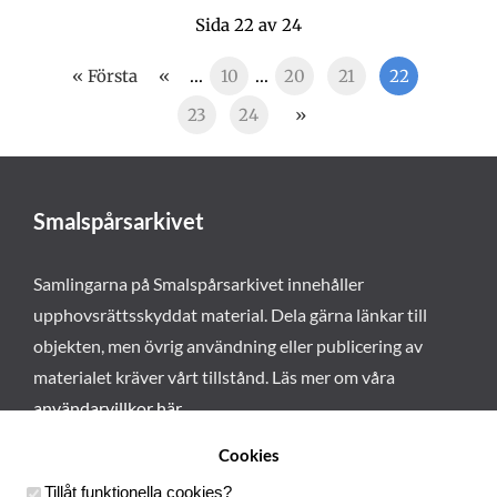
Sida 22 av 24
« Första
«
...
10
...
20
21
22
23
24
»
Smalspårsarkivet
Samlingarna på Smalspårsarkivet innehåller
upphovsrättsskyddat material. Dela gärna länkar till
objekten, men övrig användning eller publicering av
materialet kräver vårt tillstånd. Läs mer om våra
användarvillkor här
.
Cookies
Tillåt funktionella cookies
?