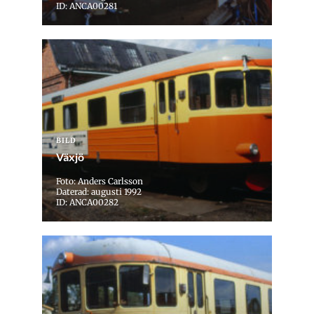
ID: ANCA00281
BILD
Växjö
Foto: Anders Carlsson
Daterad: augusti 1992
ID: ANCA00282