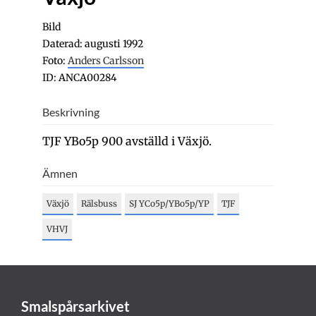
Bild
Daterad: augusti 1992
Foto:
Anders Carlsson
ID: ANCA00284
Beskrivning
TJF YBo5p 900 avställd i Växjö.
Ämnen
Växjö
Rälsbuss
SJ YCo5p/YBo5p/YP
TJF
VHVJ
Smalspårsarkivet