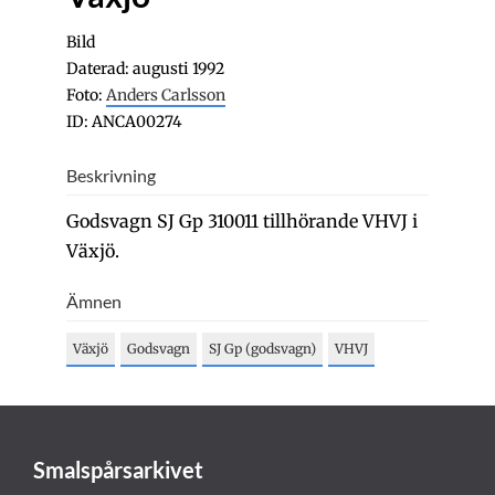
Bild
Daterad: augusti 1992
Foto:
Anders Carlsson
ID: ANCA00274
Beskrivning
Godsvagn SJ Gp 310011 tillhörande VHVJ i
Växjö.
Ämnen
Växjö
Godsvagn
SJ Gp (godsvagn)
VHVJ
Smalspårsarkivet