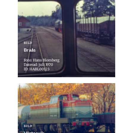
BILD
Braås
Foto: Hans Blomberg
Daterad: juli 1970
ID: HABL00123
BILD
Västervik