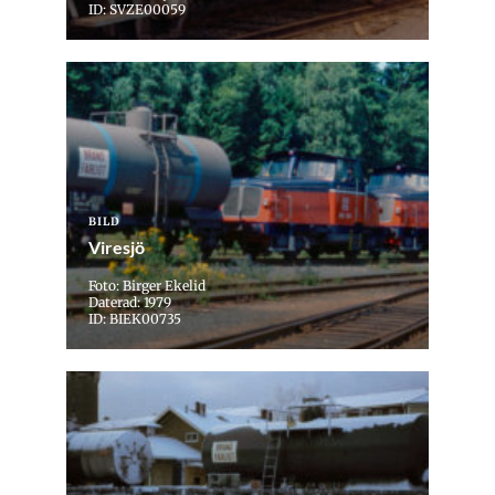
ID: SVZE00059
BILD
Viresjö
Foto: Birger Ekelid
Daterad: 1979
ID: BIEK00735