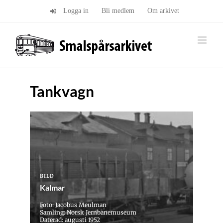
Fortsätt
Logga in
Bli medlem
Om arkivet
till
innehållet
Tankvagn
BILD
Kalmar
Foto: Jacobus Meulman
Samling: Norsk Jernbanemuseum
Daterad: augusti 1952