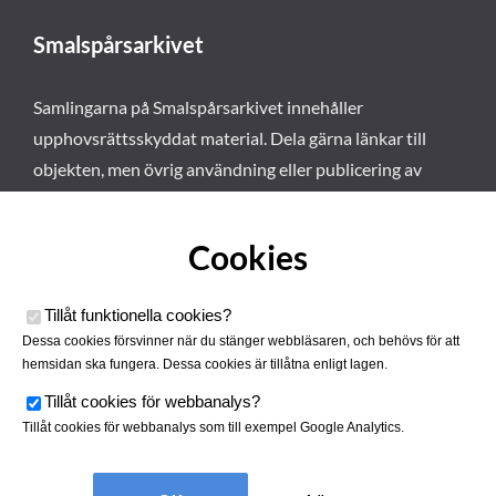
Smalspårsarkivet
Samlingarna på Smalspårsarkivet innehåller
upphovsrättsskyddat material. Dela gärna länkar till
objekten, men övrig användning eller publicering av
materialet kräver vårt tillstånd. Läs mer om våra
användarvillkor här
.
Cookies
Tillåt funktionella cookies
?
Dessa cookies försvinner när du stänger webbläsaren, och behövs för att
hemsidan ska fungera. Dessa cookies är tillåtna enligt lagen.
Tillåt cookies för webbanalys
?
Tillåt cookies för webbanalys som till exempel Google Analytics.
Smalspårsarkivet drivs av
Tjustbygdens Järnvägsförening