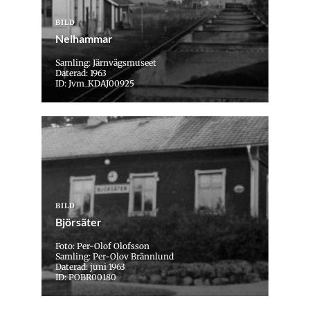
BILD
Nelhammar
Samling: Järnvägsmuseet
Daterad: 1963
ID: Jvm_KDAJ00925
BILD
Björsäter
Foto: Per-Olof Olofsson
Samling: Per-Olov Brännlund
Daterad: juni 1963
ID: POBR00180