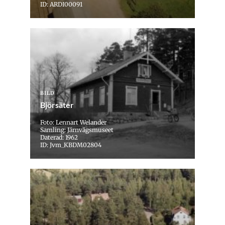
ID: ARDI00091
BILD
Björsäter
Foto: Lennart Welander
Samling: Järnvägsmuseet
Daterad: 1962
ID: Jvm_KBDM02804