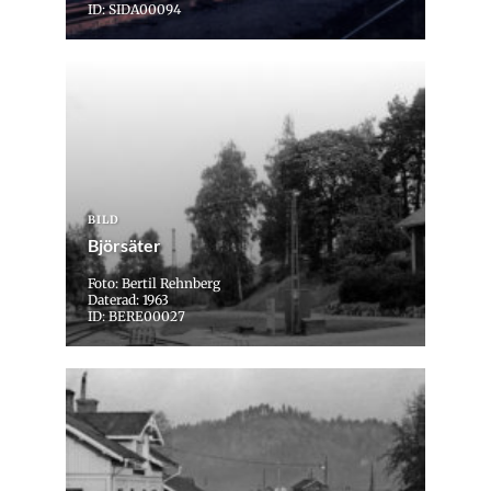
ID: SIDA00094
BILD
Björsäter
Foto: Bertil Rehnberg
Daterad: 1963
ID: BERE00027