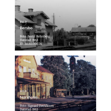
BILD
Bersbo
Foto: Bertil Rehnberg
Daterad: 1963
ID: BERE00026
BILD
Norsholm
Foto: Sigvard Davidsson
Daterad: 1963