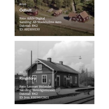
BILD
Ödhult
Foto: Arkiv Digital
Samling: AB Stockholms Aero
Daterad: 1962
ID: ARDI00130
BILD
Ringstorp
Foto: Lennart Welander
Samling: Järnvägsmuseet
Daterad: 1962
ID: Jvm_KBDM02803