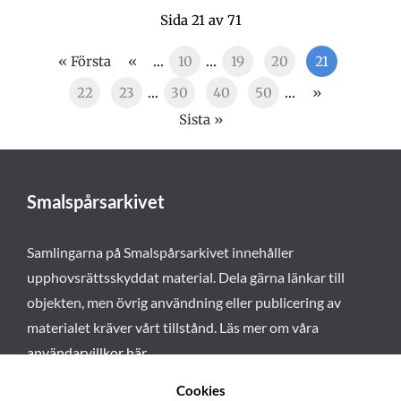
Sida 21 av 71
« Första
«
...
10
...
19
20
21
22
23
...
30
40
50
...
»
Sista »
Smalspårsarkivet
Samlingarna på Smalspårsarkivet innehåller
upphovsrättsskyddat material. Dela gärna länkar till
objekten, men övrig användning eller publicering av
materialet kräver vårt tillstånd. Läs mer om våra
användarvillkor här
.
Cookies