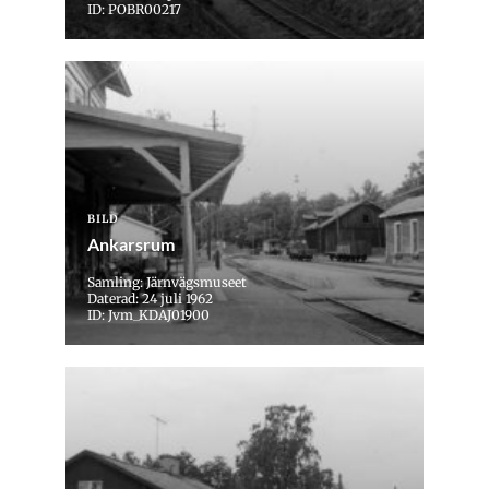
ID: POBR00217
BILD
Ankarsrum
Samling: Järnvägsmuseet
Daterad: 24 juli 1962
ID: Jvm_KDAJ01900