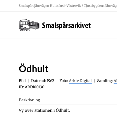
Fortsätt
Smalspårsjärnvägen Hultsfred–Västervik / Tjustbygdens Järnväg
till
innehållet
Ödhult
Bild
Daterad: 1962
Foto:
Arkiv Digital
Samling:
A
ID: ARDI00130
Beskrivning
Vy över stationen i Ödhult.