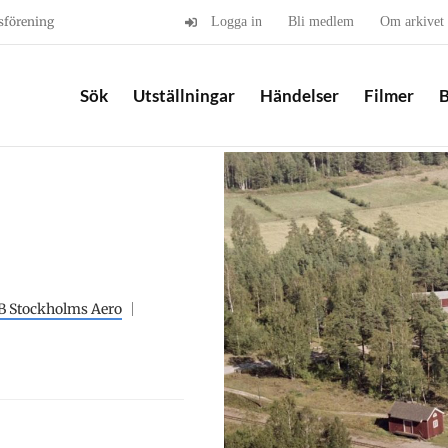
sförening
Logga in
Bli medlem
Om arkivet
Sök
Utställningar
Händelser
Filmer
B
B Stockholms Aero