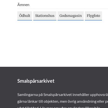
Ämnen
Ödhult
Stationshus
Godsmagasin
Flygfoto
Smalspårsarkivet
Samlingarna på Smalspårsarkivet innehåller upphovsrä
gärna länkar till objekten, men övrig användning eller p
vårt tillstånd. Läs mer om våra
användarvillkor här
.