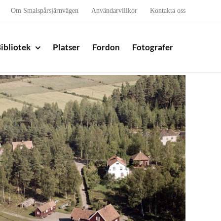
Om Smalspårsjärnvägen
Användarvillkor
Kontakta oss
ibliotek
Platser
Fordon
Fotografer