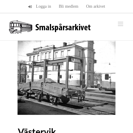
Fortsätt
Logga in
Bli medlem
Om arkivet
till
innehållet
Västervik