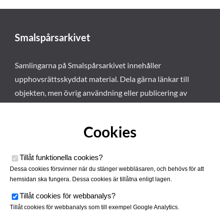
Smalspårsarkivet
Samlingarna på Smalspårsarkivet innehåller
upphovsrättsskyddat material. Dela gärna länkar till
objekten, men övrig användning eller publicering av
materialet kräver vårt tillstånd. Läs mer om våra
användarvillkor här
.
Cookies
Tillåt funktionella cookies
?
Dessa cookies försvinner när du stänger webbläsaren, och behövs för att
hemsidan ska fungera. Dessa cookies är tillåtna enligt lagen.
Tillåt cookies för webbanalys
?
Tillåt cookies för webbanalys som till exempel Google Analytics.