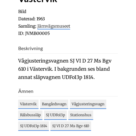
Bild
Daterad: 1963
Samling:
Järnvägsmuseet
ID: JVMB00005
Beskrivning
Vågjusteringsvagnen SJ VI D 27 Ms Bgv
610 i Västervik. I bakgrunden ses bland
annat släpvagnen UDFo13p 1814.
Ämnen
Västervik
Bangårdsvagn
Vågjusteringsvagn
Rälsbussläp
SJ UDFo13p
Stationshus
SJ UDFo13p 1814
SJ VI D 27 Ms Bgv 610