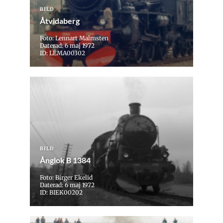
BILD
Åtvidaberg
Foto: Lennart Malmsten
Daterad: 6 maj 1972
ID: LEMA00302
BILD
Ånglok B 1384
Foto: Birger Ekelid
Daterad: 6 maj 1972
ID: BIEK00202