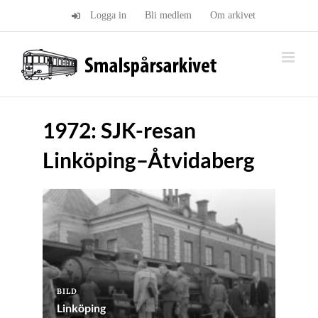
Fortsätt
Logga in
Bli medlem
Om arkivet
till
innehållet
1972: SJK-resan
Linköping–Åtvidaberg
BILD
Linköping