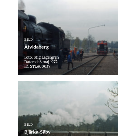
BILD
Åtvidaberg
Foto: Stig Lagergren
Daterad: 6 maj 1972
ID: STLA00037
BILD
Bjärka-Säby