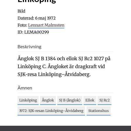
Bild
Daterad: 6 maj 1972
Foto:
Lennart Malmsten
ID: LEMA00299
Beskrivning
Ånglok SJ B 1384 och ellok SJ Rc2 1027 på
Linköping C. Ångloket är dragkraft vid
SJK-resa Linköping–Åtvidaberg.
Ämnen
Linköping
Ånglok
SJ B (ånglok)
Ellok
SJ Rc2
1972: SJK-resan Linköping–Åtvidaberg
Stationshus