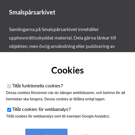
Smalspårsarkivet
Samlingarna på Smalspårsarkivet innehåller
upphovsrättsskyddat material. Dela gärna länkar till
objekten, men övrig användning eller publicering av
materialet kräver vårt tillstånd. Läs mer om våra
användarvillkor här
.
Cookies
Tillåt funktionella cookies
?
Dessa cookies försvinner när du stänger webbläsaren, och behövs för att
hemsidan ska fungera. Dessa cookies är tillåtna enligt lagen.
Tillåt cookies för webbanalys
?
Tillåt cookies för webbanalys som till exempel Google Analytics.
Smalspårsarkivet drivs av
Tjustbygdens Järnvägsförening