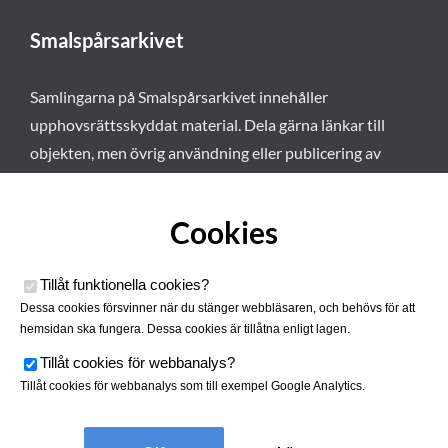
Smalspårsarkivet
Samlingarna på Smalspårsarkivet innehåller
upphovsrättsskyddat material. Dela gärna länkar till
objekten, men övrig användning eller publicering av
materialet kräver vårt tillstånd. Läs mer om våra
användarvillkor här
.
Cookies
Tillåt funktionella cookies
?
Dessa cookies försvinner när du stänger webbläsaren, och behövs för att
hemsidan ska fungera. Dessa cookies är tillåtna enligt lagen.
Tillåt cookies för webbanalys
?
Tillåt cookies för webbanalys som till exempel Google Analytics.
Smalspårsarkivet drivs av
Tjustbygdens Järnvägsförening