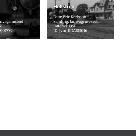
Hultsfred
Foto: Eric Karlsson
ärnvägsmuseet
Samling: Järnvägsmuseet
7
Daterad: 1951
AJ01779
ID: Jvm_KDAJ03016