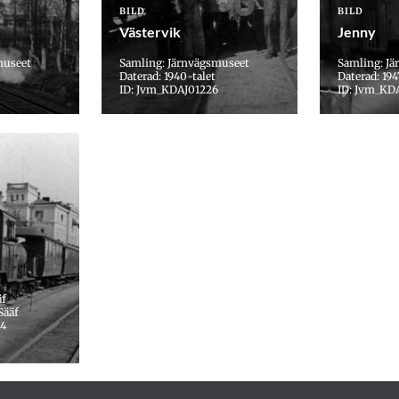
BILD
BILD
Västervik
Jenny
museet
Samling: Järnvägsmuseet
Samling: J
Daterad: 1940-talet
Daterad: 194
ID: Jvm_KDAJ01226
ID: Jvm_KD
äf
Sääf
54