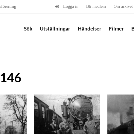
sförening
Logga in
Bli medlem
Om arkivet
Sök
Utställningar
Händelser
Filmer
B
3146