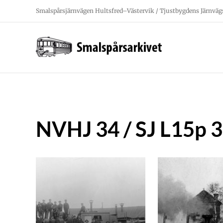
Fortsätt
Smalspårsjärnvägen Hultsfred–Västervik / Tjustbygdens Järnväg
till
innehållet
NVHJ 34 / SJ L15p 