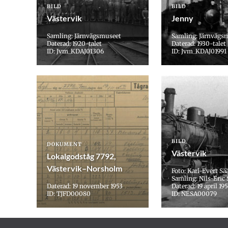
BILD
BILD
Västervik
Jenny
Samling: Järnvägsmuseet
Samling: Järnvägs
Daterad: 1920-talet
Daterad: 1930-talet
ID: Jvm_KDAJ01306
ID: Jvm_KDAJ01991
BILD
DOKUMENT
Västervik
Lokalgodståg 7792,
Västervik–Norsholm
Foto: Karl-Evert Sä
Samling: Nils-Eric 
Daterad: 19 november 1953
Daterad: 19 april 19
ID: TJFD00080
ID: NESA00079