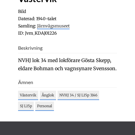
Bild
Daterad: 1940-talet
Samling:
Järnvägsmuseet
ID: Jvm_KDAJ01226
Beskrivning
NVHJ lok 34 med lokförare Gösta Skepp,
eldare Bohman och vagnsynare Svensson.
Ämnen
Västervik
Ånglok
NVHJ 34 / SJ L15p 3146
SJ L15p
Personal