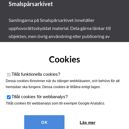
Smalspårsarkivet
Samlingarna på Smalspårsarkivet innehåller
upphovsrättsskyddat material. Dela gärna länkar till
objekten, men övrig användning eller publicering av
materialet kräver vårt tillstånd. Läs mer om våra
användarvillkor här
.
Cookies
Tillåt funktionella cookies
?
Dessa cookies försvinner när du stänger webbläsaren, och behövs för att
hemsidan ska fungera. Dessa cookies är tillåtna enligt lagen.
Tillåt cookies för webbanalys
?
Tillåt cookies för webbanalys som till exempel Google Analytics.
Smalspårsarkivet drivs av
Tjustbygdens Järnvägsförening
Läs mer
| Utvecklad av
Hamrén Webbyrå